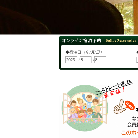
オンライン宿泊予約
◆宿泊日
（年/月/日）
/
/