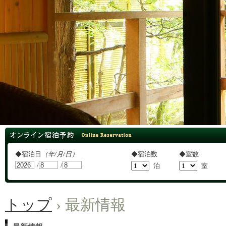
オンライン宿泊予約
◆宿泊日
（年/月/日）
◆宿泊数
◆室数
/
/
泊
室
トップ
›
最新情報